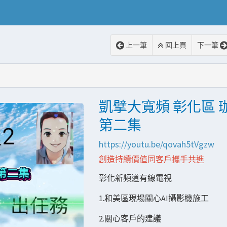
上一筆
回上頁
下一筆
凱擘大寬頻 彰化區 珈1程
第二集
https://youtu.be/qovah5tVgzw
創造持續價值同客戶攜手共進
彰化新頻道有線電視
1.和美區現場關心AI攝影機施工
2.關心客戶的建議