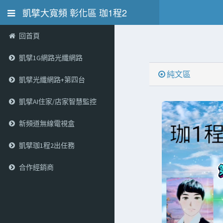
凱擘大寬頻 彰化區 珈1程2
0973730088 (出任務) 第二集
回首頁
凱擘1G網路光纖網路
純文區
凱擘光纖網路+第四台
凱擘AI住家/店家智慧監控
新頻道無線電視盒
凱擘珈1程2出任務
合作經銷商